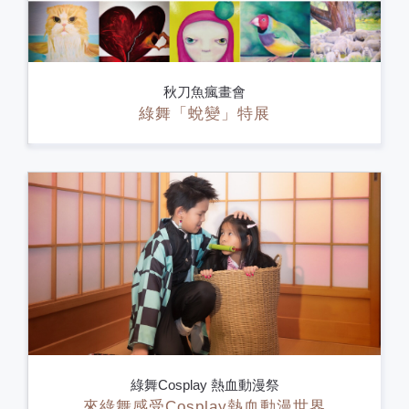
秋刀魚瘋畫會
綠舞「蛻變」特展
綠舞Cosplay 熱血動漫祭
來綠舞感受Cosplay熱血動漫世界