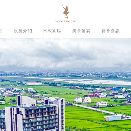
紹
設施介紹
日式園區
美食饗宴
宴會會議