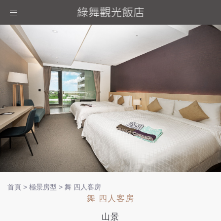
Toggle
navigation
首頁
>
極景房型
>
舞 四人客房
舞 四人客房
山景