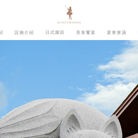
紹
設施介紹
日式園區
美食饗宴
宴會會議